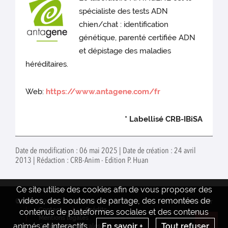
spécialiste des tests ADN
chien/chat : identification
génétique, parenté certifiée ADN
et dépistage des maladies
héréditaires.
Web:
https://www.antagene.com/fr
* Labellisé CRB-IBiSA
Date de modification : 06 mai 2025 | Date de création : 24 avril
2013 | Rédaction : CRB-Anim - Edition P. Huan
Ce site utilise des cookies afin de vous proposer des
vidéos, des boutons de partage, des remontées de
© INRAE 2022
Actualités
www.inrae.fr
Contact
Crédits
contenus de plateformes sociales et des contenus
Mentions legales
animés et interactifs.
En savoir +
Tout refuser
Conditions générales